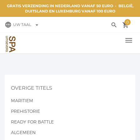
GRATIS VERZENDING IN NEDERLAND VANAF 50 EURO - BELGIË,
DUITSLAND EN LUXEMBURG VANAF 100 EURO
0
language
search
local_grocery_store
arrow_drop_down
UW TAAL
TOGG
NAVI
OVERIGE TITELS
MARITIEM
PREHISTORIE
READY FOR BATTLE
ALGEMEEN