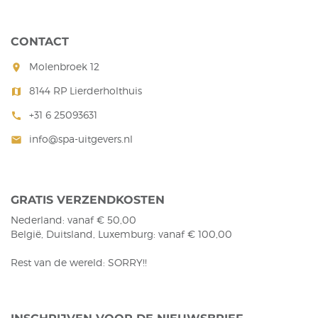
CONTACT
Molenbroek 12
room
8144 RP Lierderholthuis
map
+31 6 25093631
call
info@spa-uitgevers.nl
mail
GRATIS VERZENDKOSTEN
Nederland: vanaf € 50,00
België, Duitsland, Luxemburg: vanaf € 100,00
Rest van de wereld: SORRY!!