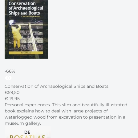
-66%
visibility
Conservation of Archaeological Ships and Boats
€
59,50
€
19,
95
Personal experiences. This slim and beautifully illustrated
book explains how to deal with large projects of
waterlogged wood from excavation to presentation in a
museum gallery.