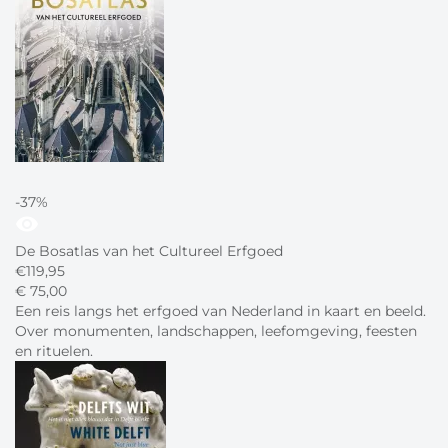
-37%
visibility
De Bosatlas van het Cultureel Erfgoed
€
119,95
€
75,
00
Een reis langs het erfgoed van Nederland in kaart en beeld.
Over monumenten, landschappen, leefomgeving, feesten
en rituelen.