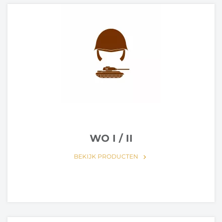
WO I / II
BEKIJK PRODUCTEN
keyboard_arrow_right