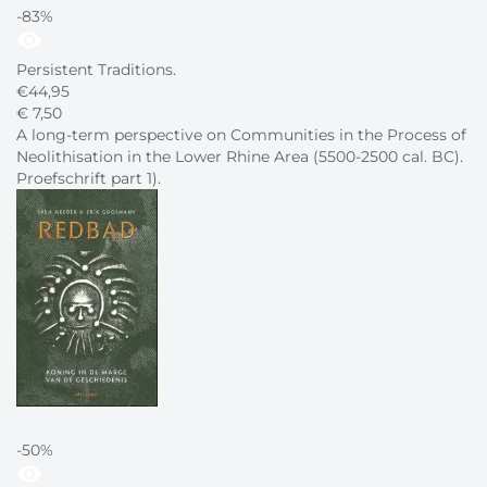
-83%
visibility
Persistent Traditions.
€
44,95
€
7,
50
A long-term perspective on Communities in the Process of
Neolithisation in the Lower Rhine Area (5500-2500 cal. BC).
Proefschrift part 1).
-50%
visibility