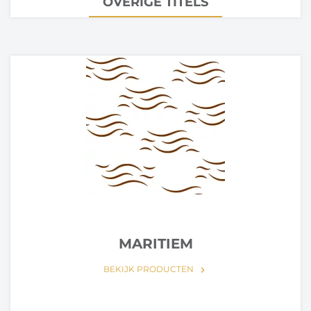
OVERIGE TITELS
MARITIEM
BEKIJK PRODUCTEN
keyboard_arrow_right