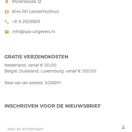
Molenbroek 12
room
8144 RP Lierderholthuis
map
+31 6 25093631
call
info@spa-uitgevers.nl
mail
GRATIS VERZENDKOSTEN
Nederland: vanaf € 50,00
België, Duitsland, Luxemburg: vanaf € 100,00
Rest van de wereld: SORRY!!
INSCHRIJVEN VOOR DE NIEUWSBRIEF
person