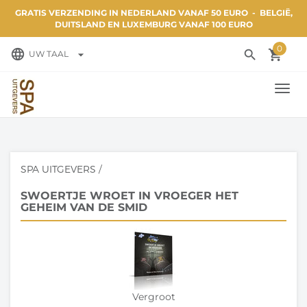
GRATIS VERZENDING IN NEDERLAND VANAF 50 EURO - BELGIË,
DUITSLAND EN LUXEMBURG VANAF 100 EURO
0
language
search
local_grocery_store
arrow_drop_down
UW TAAL
TOGG
NAVI
SPA UITGEVERS
/
SWOERTJE WROET IN VROEGER HET
GEHEIM VAN DE SMID
Vergroot