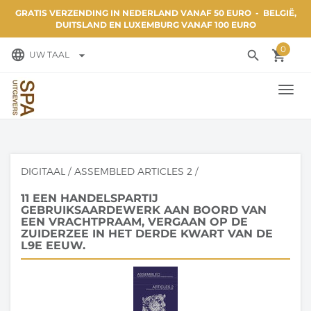
GRATIS VERZENDING IN NEDERLAND VANAF 50 EURO - BELGIË,
DUITSLAND EN LUXEMBURG VANAF 100 EURO
0
language
search
local_grocery_store
arrow_drop_down
UW TAAL
TOGG
NAVI
DIGITAAL
/
ASSEMBLED ARTICLES 2
/
11 EEN HANDELSPARTIJ
GEBRUIKSAARDEWERK AAN BOORD VAN
EEN VRACHTPRAAM, VERGAAN OP DE
ZUIDERZEE IN HET DERDE KWART VAN DE
L9E EEUW.