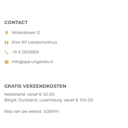
CONTACT
Molenbroek 12
room
8144 RP Lierderholthuis
map
+31 6 25093631
call
info@spa-uitgevers.nl
mail
GRATIS VERZENDKOSTEN
Nederland: vanaf € 50,00
België, Duitsland, Luxemburg: vanaf € 100,00
Rest van de wereld: SORRY!!