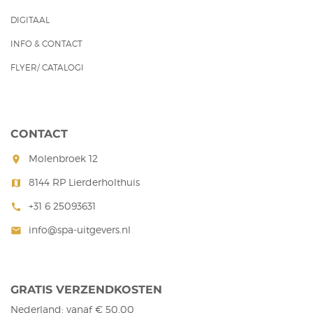
DIGITAAL
INFO & CONTACT
FLYER/ CATALOGI
CONTACT
Molenbroek 12
room
8144 RP Lierderholthuis
map
+31 6 25093631
call
info@spa-uitgevers.nl
mail
GRATIS VERZENDKOSTEN
Nederland: vanaf € 50,00