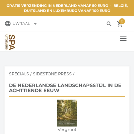
GRATIS VERZENDING IN NEDERLAND VANAF 50 EURO - BELGIË,
DUITSLAND EN LUXEMBURG VANAF 100 EURO
0
language
search
local_grocery_store
arrow_drop_down
UW TAAL
TOGG
NAVI
SPECIALS
/
SIDESTONE PRESS
/
DE NEDERLANDSE LANDSCHAPSSTIJL IN DE
ACHTTIENDE EEUW
Vergroot