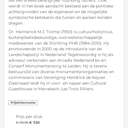
die wel enkele belangrijke ‘founding fathers’. Ook
wordt in het boek aandacht besteed aan de politieke
achtergronden van de eigenaren en de mogelijke
symbolische betekenis die tuinen en parken konden
dragen.
Dr. Heimerick M.J. Tromp (1950) is cultuurhistoricus,
buitenplaatsdeskundige, oud-wetenschappelijk
medewerker van de Stichting
PHB
(1984-2010). Hij
promoveerde in 2000 op de introductie van de
Landschapsstijl in Nederland. Tegenwoordig is hij als
adviseur verbonden aan Arcadis Nederland bv en
Conserf Monumentenzorg te Leiden. Hij is tevens
bestuurslid van diverse monumentenorganisaties en
commissaris van Vereniging Hendrick de Keyser.
Daarnaast leidt hij in voor- en najaar een Cultural
Guesthouse in Marrakech, Les Trois Pilliers.
Prijsinformatie:
Prijs per stuk:
€ 39,95
€ 7,50