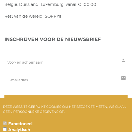
België, Duitsland, Luxemburg: vanaf € 100,00
Rest van de wereld: SORRY!!
INSCHRIJVEN VOOR DE NIEUWSBRIEF
person
mail
AANMELDEN
DEZE WEBSITE GEBRUIKT COOKIES OM HET BEZOEK TE METEN, WE SLAAN
GEEN PERSOONLIJKE GEGEVENS OP.
Functioneel
Analytisch